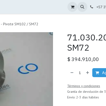
Condiciones de venta
Catálogo
+57 3
 - Pivote SM102 / SM72
71.030.20
SM72
$
394.910,00
Ag
Términos y condiciones
Grantía de devolución de 3
Envío: 2-3 días hábiles