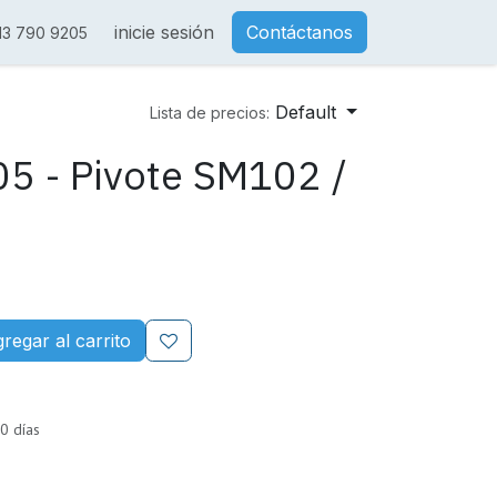
inicie sesión
Contáctanos
13 790 9205
Default
Lista de precios:
5 - Pivote SM102 /
regar al carrito
0 días