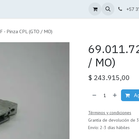
Condiciones de venta
Catálogo
+57 3
F - Pinza CPL (GTO / MO)
69.011.72
/ MO)
$
243.915,00
Ag
Términos y condiciones
Grantía de devolución de 3
Envío: 2-3 días hábiles