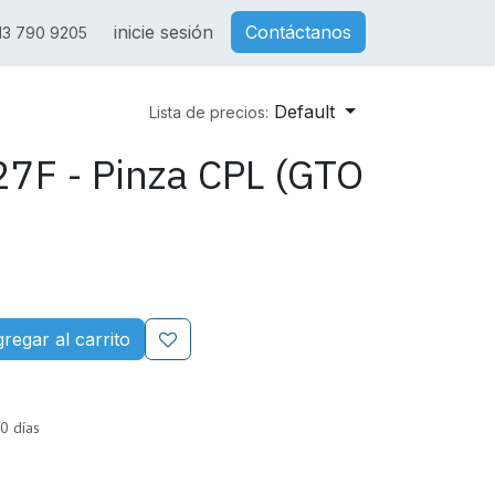
inicie sesión
Contáctanos
13 790 9205
Default
Lista de precios:
7F - Pinza CPL (GTO
regar al carrito
0 días