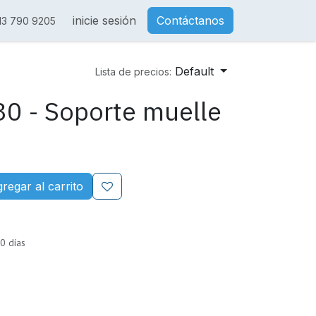
inicie sesión
Contáctanos
13 790 9205
Default
Lista de precios:
0 - Soporte muelle
regar al carrito
0 días