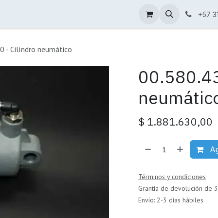
Condiciones de venta
Catálogo
+57 3
 - Cilíndro neumático
00.580.43
neumátic
$
1.881.630,00
Ag
Términos y condiciones
Grantía de devolución de 3
Envío: 2-3 días hábiles