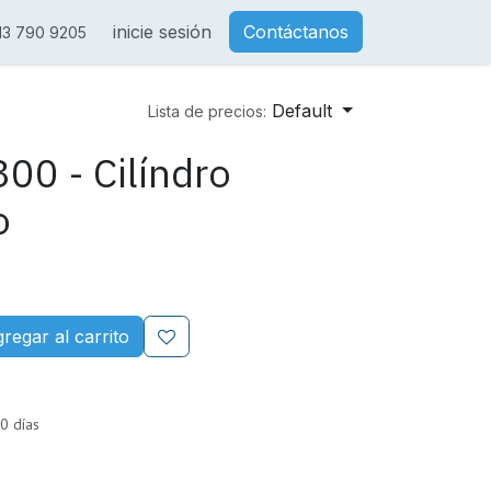
inicie sesión
Contáctanos
13 790 9205
Default
Lista de precios:
00 - Cilíndro
o
regar al carrito
0 días