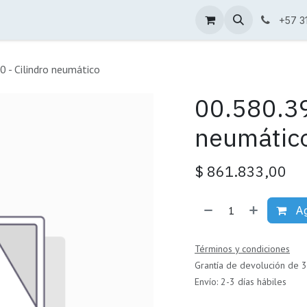
Condiciones de venta
Catálogo
+57 3
 - Cilindro neumático
00.580.39
neumátic
$
861.833,00
Ag
Términos y condiciones
Grantía de devolución de 3
Envío: 2-3 días hábiles