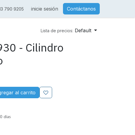
inicie sesión
Contáctanos
13 790 9205
Default
Lista de precios:
30 - Cilindro
o
regar al carrito
0 días