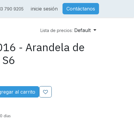
inicie sesión
Contáctanos
13 790 9205
Default
Lista de precios:
16 - Arandela de
 S6
regar al carrito
0 días