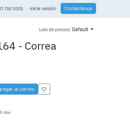
inicie sesión
Contáctanos
13 790 9205
Default
Lista de precios:
64 - Correa
regar al carrito
0 días