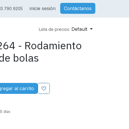
inicie sesión
Contáctanos
13 790 9205
Default
Lista de precios:
264 - Rodamiento
de bolas
regar al carrito
0 días